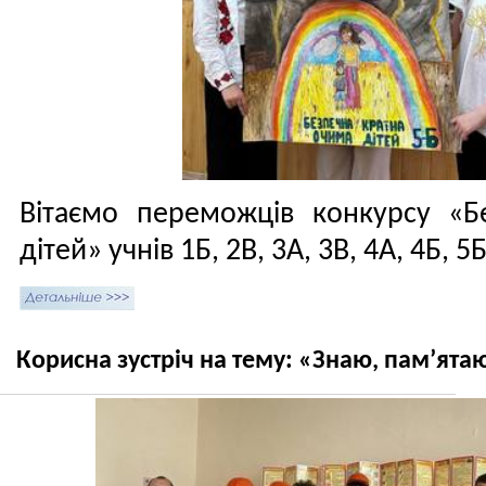
Вітаємо переможців конкурсу «Б
дітей» учнів 1Б, 2В, 3А, 3В, 4А, 4Б, 5Б
Корисна зустріч на тему: «Знаю, пам’ят