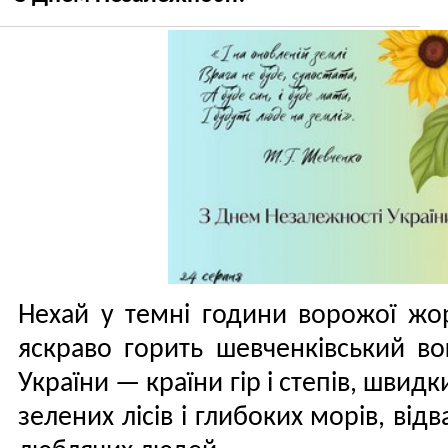
Нехай у темні години ворожої жор
яскраво горить шевченківський во
України — країни гір і степів, швидки
зелених лісів і глибоких морів, відв