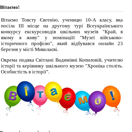
Вітаємо!
Вітаємо Товсту Євгенію, ученицю 10-А класу, яка
посіла ІІІ місце на другому турі Всеукраїнського
конкурсу екскурсоводів шкільних музеїв "Край, в
якому я живу" у номінаціїї "Музеї військово-
історичного профілю", який відбувався онлайн 23
березня у місті Миколаєві.
Окрема подяка Світлані Вадимівні Копиловій, учителю
історії та керівнику шкільного музею "Хроніка століть.
Особистість в історії".